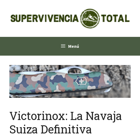
Saltar
al
contenido
Menú
Victorinox: La Navaja
Suiza Definitiva